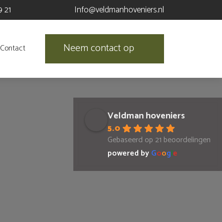
9 21
Info@veldmanhoveniers.nl
Neem contact op
Contact
Veldman hoveniers
5.0
Gebaseerd op 21 beoordelingen
powered by
G
o
o
g
l
e