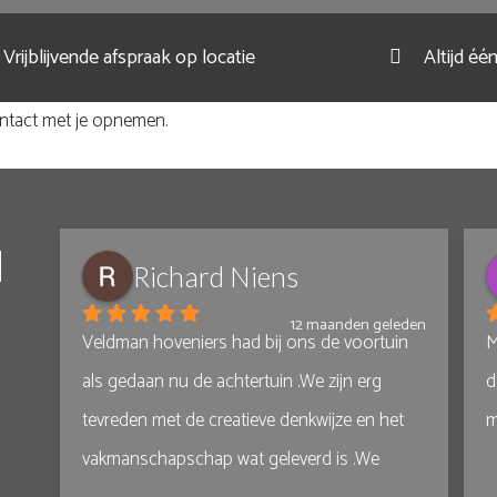
Vrijblijvende afspraak op locatie
Altijd é
ontact met je opnemen.
N
Richard Niens
den
12 maanden geleden
 
Veldman hoveniers had bij ons de voortuin 
M
 
als gedaan nu de achtertuin .We zijn erg 
d
tevreden met de creatieve denkwijze en het 
m
vakmanschapschap wat geleverd is .We 