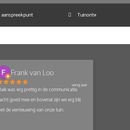
én aanspreekpunt
Tuinontwerp specialist
Frank van Loo
Anne
vorig jaar
aik was erg prettig in de communicatie, 
We hebben on
acht goed mee en bovenal zijn we erg blij 
aanleggen doo
et de vernieuwing van onze tuin.
ontzettend bli
eerste gespr