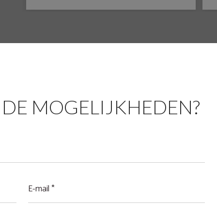
hebben eindelijk een tuin waar we naar onze 
smaak in kunnen zitten en 
ontspannen.Familie Niens
 DE MOGELIJKHEDEN?
E-
mail
(Vereist)