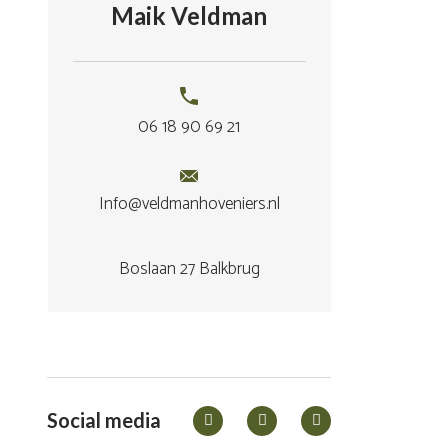
hebben we de 
Maik Veldman
ervaren. Afspr
was ruimte om
stellen, dat g
06 18 90 69 21
Het was fijn 
persoonlijk.W
Info@veldmanhoveniers.nl
nieuwe tuin e
zeker aan als 
Boslaan 27 Balkbrug
hovenier die g
Social media