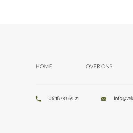
HOME
OVER ONS
06 18 90 69 21
Info@vel