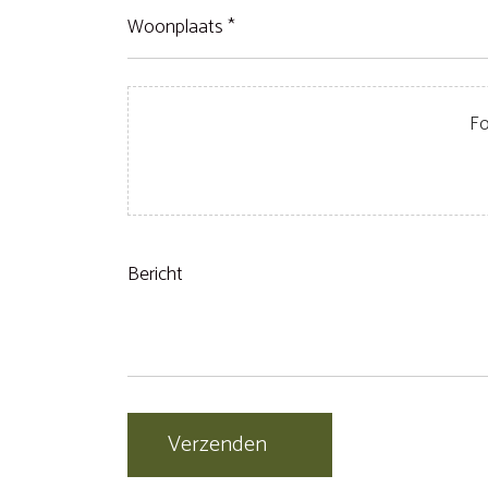
kend 
Woonplaats
van harte 
*
(Vereist)
Bestanden
Bericht