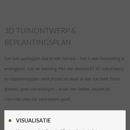
3D TUINONTWERP &
BEPLANTINGSPLAN
Een tuin aanleggen doe je niet zomaar – het is een investering in
woongenot, rust en beleving. Met een doordacht 3D tuinontwerp
en beplantingsplan weet je precies waar je aan toe bent. Geen
giswerk, geen verrassingen – maar een helder, visueel en
concreet plan dat vertrouwen geeft.
VISUALISATIE