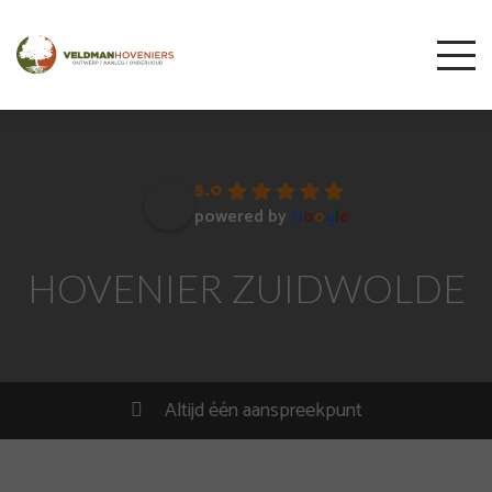
5.0
powered by
G
o
o
g
l
e
HOVENIER ZUIDWOLDE
Altijd één aanspreekpunt