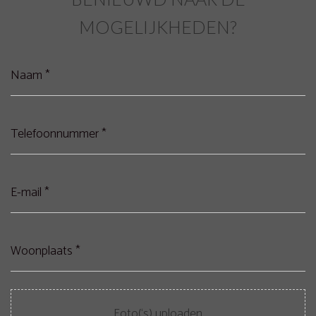
MOGELIJKHEDEN?
Naam
(Vereist)
Telefoonnummer
(Vereist)
E-
mail
(Vereist)
Woonplaats
*
(Vereist)
Bestanden