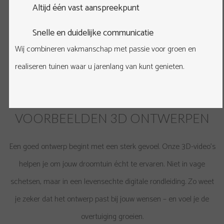
Altijd één vast aanspreekpunt
Snelle en duidelijke communicatie
Wij combineren vakmanschap met passie voor groen en
realiseren tuinen waar u jarenlang van kunt genieten.
VOORBEELDEN 3D ONTWERPEN
Een goed ontwerp begint met een sterk gevoel. Onze 3D-video’s
helpen je om jouw droomtuin écht te ervaren. Niet in vage
schetsen, maar in een levensechte digitale rondleiding. Zo weet
je zeker dat het ontwerp past bij jouw wensen – en voel je de
overtuiging groeien.