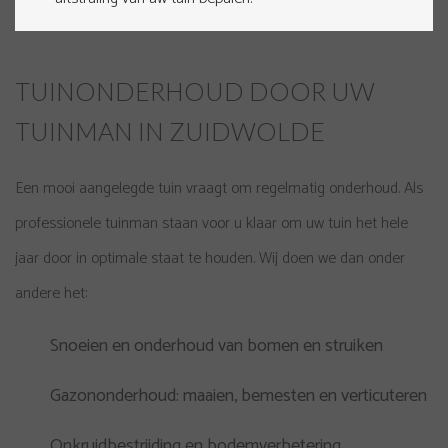
TUINONDERHOUD DOOR UW
TUINMAN IN ZUIDWOLDE
Een mooi aangelegde tuin vraagt om regelmatig onderhoud. Als
professionele tuinman staan voor u klaar om uw tuin het hele
jaar door in optimale staat te houden. Wij doen we dan onder
andere het:
Snoeien en onderhoud van bomen en struiken
Gazononderhoud: maaien, bemesten en verticuteren
Onkruidbestrijding en bodemverbetering