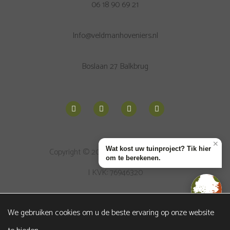
06 18 90 69 21
Info@veldmanhoveniers.nl
Boslaan 27 Balkbrug
✕
Wat kost uw tuinproject? Tik hier
Copyright © 2026
Veldman Hoveniers
om te berekenen.
| KVK: 76946320
1
Sitemap
|
Privacybeleid
We gebruiken cookies om u de beste ervaring op onze website
Beoordeling
door klanten:
5
/
5
|
19
beoordelingen