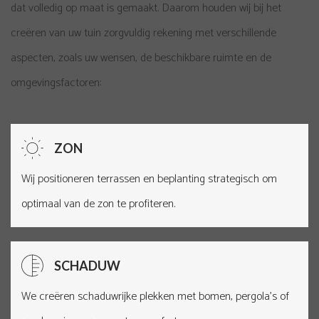
dat volledig op maat is gemaakt. Daarom houden wij bij het
creëren van uw tuin zorgvuldig rekening met verschillende
aspecten, zoals uw wensen, de beschikbare ruimte en de
omgevingsfactoren:
ZON
Wij positioneren
terrassen
en beplanting strategisch om
optimaal van de zon te profiteren.
SCHADUW
We creëren schaduwrijke plekken met bomen, pergola’s of