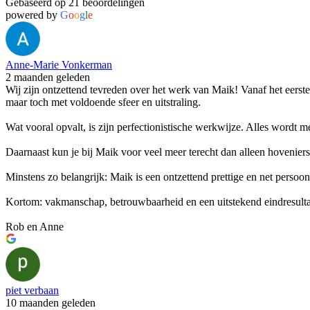
Gebaseerd op 21 beoordelingen
powered by
G
o
o
g
l
e
Anne-Marie Vonkerman
2 maanden geleden
Wij zijn ontzettend tevreden over het werk van Maik! Vanaf het eerste 
maar toch met voldoende sfeer en uitstraling.
Wat vooral opvalt, is zijn perfectionistische werkwijze. Alles wordt m
Daarnaast kun je bij Maik voor veel meer terecht dan alleen hovenier
Minstens zo belangrijk: Maik is een ontzettend prettige en net pers
Kortom: vakmanschap, betrouwbaarheid en een uitstekend eindresulta
Rob en Anne
piet verbaan
10 maanden geleden