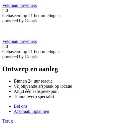
Veldman hoveniers
5.0
Gebaseerd op 21 beoordelingen
powered by
G
o
o
g
l
e
Veldman hoveniers
5.0
Gebaseerd op 21 beoordelingen
powered by
G
o
o
g
l
e
Ontwerp en aanleg
Binnen 24 uur reactie
Vrijblijvende afspraak op locatie
Altijd één aanspreekpunt
Tuinontwerp specialist
Bel ons
Afspraak inplannen
Terug