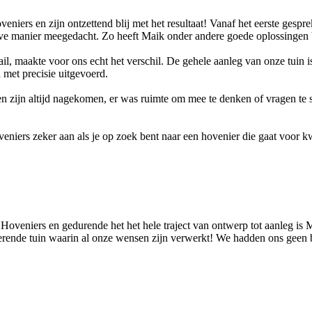
iers en zijn ontzettend blij met het resultaat! Vanaf het eerste gesp
eve manier meegedacht. Zo heeft Maik onder andere goede oplossingen b
l, maakte voor ons echt het verschil. De gehele aanleg van onze tuin 
met precisie uitgevoerd.
en zijn altijd nagekomen, er was ruimte om mee te denken of vragen te 
iers zeker aan als je op zoek bent naar een hovenier die gaat voor kwa
n Hoveniers en gedurende het het hele traject van ontwerp tot aanleg 
itterende tuin waarin al onze wensen zijn verwerkt! We hadden ons gee