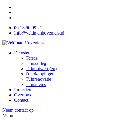
06 18 90 69 21
Info@veldmanhoveniers.nl
Diensten
Terras
Tuinaanleg
Tuinontwerp(en)
Overkappingen
Tuinrenovatie
Tuinadvies
Projecten
Over ons
Contact
Neem contact op
Menu