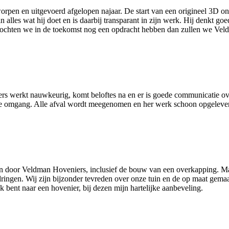
tworpen en uitgevoerd afgelopen najaar. De start van een origineel 3D 
alles wat hij doet en is daarbij transparant in zijn werk. Hij denkt go
 Mochten we in de toekomst nog een opdracht hebben dan zullen we Ve
eniers werkt nauwkeurig, komt beloftes na en er is goede communicatie 
n de omgang. Alle afval wordt meegenomen en her werk schoon opgelever
en door Veldman Hoveniers, inclusief de bouw van een overkapping. Ma
dringen. Wij zijn bijzonder tevreden over onze tuin en de op maat gema
bent naar een hovenier, bij dezen mijn hartelijke aanbeveling.