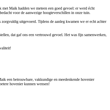
rek met Maik hadden we meteen een goed gevoel: er werd écht
edacht voor de aanwezige hoogteverschillen in onze tuin.
is zorgvuldig uitgevoerd. Tijdens de aanleg kwamen we er echt achter
stellen, dat gaf ons een vertrouwd gevoel. Het was fijn samenwerken,
liteit!
is Maik een betrouwbare, vakkundige en meedenkende hovenier
n betere hovenier kunnen wensen!