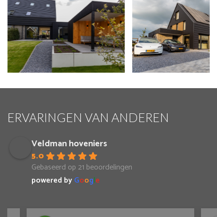
ERVARINGEN VAN ANDEREN
Veldman hoveniers
5.0
Gebaseerd op 21 beoordelingen
powered by
G
o
o
g
l
e