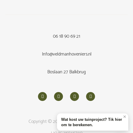
06 18 90 69 21
Info@veldmanhoveniers.nl
Boslaan 27 Balkbrug
✕
Wat kost uw tuinproject? Tik hier
Copyright © 2026
Veldman Hoveniers
om te berekenen.