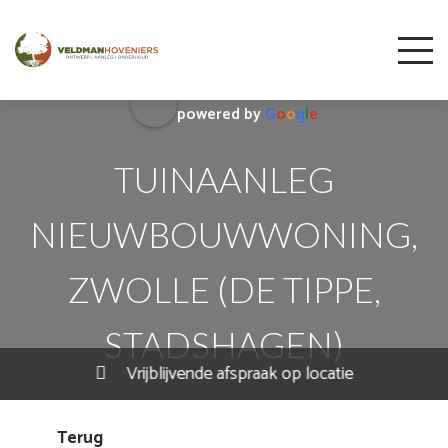
5.0
powered by
G
o
o
g
l
e
TUINAANLEG
NIEUWBOUWWONING,
ZWOLLE (DE TIPPE,
STADSHAGEN)
Vrijblijvende afspraak op locatie
Terug