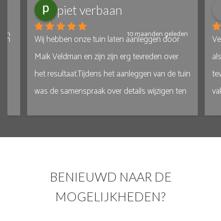
piet verbaan
10 maanden geleden
Wij hebben onze tuin laten aanleggen door 
Veldman
Maik Veldman en zijn zijn erg tevreden over 
als ged
het resultaat.Tijdens het aanleggen van de tuin 
tevrede
was de samenspraak over details wijzigen ten 
vakman
opzichte van het ontwerp erg goed.Maik is 
hebben 
een eerlijke en oprechte ondernemer.
smaak i
Niens
BENIEUWD NAAR DE
MOGELIJKHEDEN?