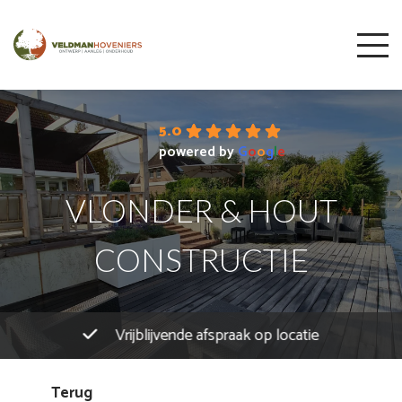
5.0
powered by
G
o
o
g
l
e
VLONDER & HOUT
CONSTRUCTIE
Vrijblijvende afspraak op locatie
Terug