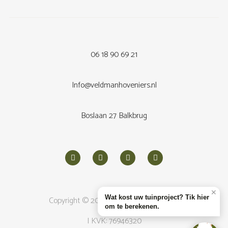
06 18 90 69 21
Info@veldmanhoveniers.nl
Boslaan 27 Balkbrug
✕
Wat kost uw tuinproject? Tik hier
Copyright © 2026
Veldman Hoveniers
om te berekenen.
| KVK: 76946320
1